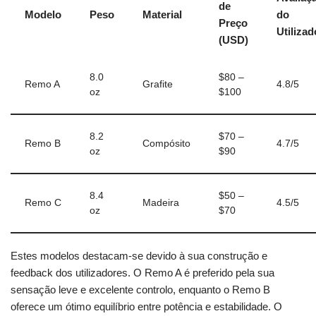
de
Modelo
Peso
Material
do
Preço
Utilizad
(USD)
8.0
$80 –
Remo A
Grafite
4.8/5
oz
$100
8.2
$70 –
Remo B
Compósito
4.7/5
oz
$90
8.4
$50 –
Remo C
Madeira
4.5/5
oz
$70
Estes modelos destacam-se devido à sua construção e
feedback dos utilizadores. O Remo A é preferido pela sua
sensação leve e excelente controlo, enquanto o Remo B
oferece um ótimo equilíbrio entre potência e estabilidade. O