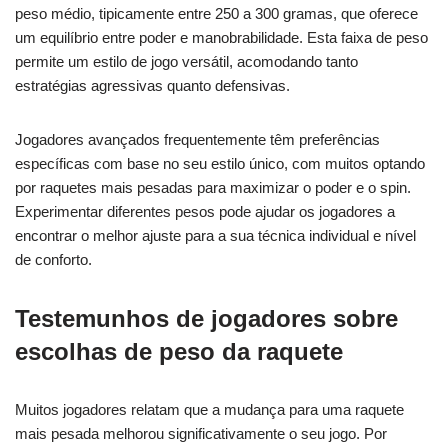
peso médio, tipicamente entre 250 a 300 gramas, que oferece
um equilíbrio entre poder e manobrabilidade. Esta faixa de peso
permite um estilo de jogo versátil, acomodando tanto
estratégias agressivas quanto defensivas.
Jogadores avançados frequentemente têm preferências
específicas com base no seu estilo único, com muitos optando
por raquetes mais pesadas para maximizar o poder e o spin.
Experimentar diferentes pesos pode ajudar os jogadores a
encontrar o melhor ajuste para a sua técnica individual e nível
de conforto.
Testemunhos de jogadores sobre
escolhas de peso da raquete
Muitos jogadores relatam que a mudança para uma raquete
mais pesada melhorou significativamente o seu jogo. Por