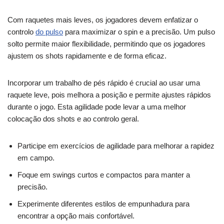
Com raquetes mais leves, os jogadores devem enfatizar o
controlo
do pulso
para maximizar o spin e a precisão. Um pulso
solto permite maior flexibilidade, permitindo que os jogadores
ajustem os shots rapidamente e de forma eficaz.
Incorporar um trabalho de pés rápido é crucial ao usar uma
raquete leve, pois melhora a posição e permite ajustes rápidos
durante o jogo. Esta agilidade pode levar a uma melhor
colocação dos shots e ao controlo geral.
Participe em exercícios de agilidade para melhorar a rapidez
em campo.
Foque em swings curtos e compactos para manter a
precisão.
Experimente diferentes estilos de empunhadura para
encontrar a opção mais confortável.