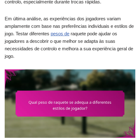
controlo, especialmente durante trocas rápidas.
Em última análise, as experiências dos jogadores variam
amplamente com base nas preferências individuais e estilos de
jogo. Testar diferentes
pesos de
raquete pode ajudar os
jogadores a descobrir o que melhor se adapta às suas
necessidades de controlo e melhora a sua experiência geral de
jogo.