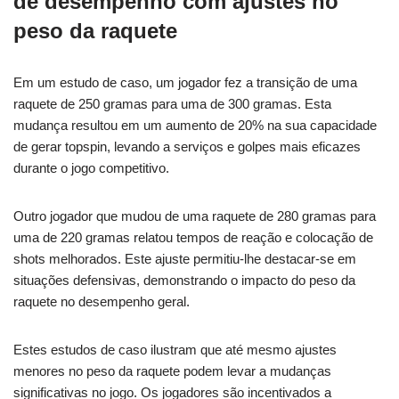
de desempenho com ajustes no
peso da raquete
Em um estudo de caso, um jogador fez a transição de uma
raquete de 250 gramas para uma de 300 gramas. Esta
mudança resultou em um aumento de 20% na sua capacidade
de gerar topspin, levando a serviços e golpes mais eficazes
durante o jogo competitivo.
Outro jogador que mudou de uma raquete de 280 gramas para
uma de 220 gramas relatou tempos de reação e colocação de
shots melhorados. Este ajuste permitiu-lhe destacar-se em
situações defensivas, demonstrando o impacto do peso da
raquete no desempenho geral.
Estes estudos de caso ilustram que até mesmo ajustes
menores no peso da raquete podem levar a mudanças
significativas no jogo. Os jogadores são incentivados a