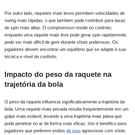
Por outro lado, raquetes mais leves permitem velocidades de
swing mais rápidas, o que também pode contribuir para taxas
de spin mais altas. O compromisso reside no controlo;
enquanto uma raquete mais leve pode gerar spin rapidamente,
pode ser mais difícil de gerir durante shots poderosos. Os
jogadores devem encontrar um equilíbrio que se adapte à sua
técnica e nível de conforto.
Impacto do peso da raquete na
trajetória da bola
O peso da raquete influencia significativamente a trajetória da
bola. Uma raquete mais pesada resulta frequentemente em um
golpe mais estável, levando a uma trajetória mais plana que
pode penetrar no ar de forma mais eficaz. Isto é benéfico para
jogadores que preferem estilos
de jogo
agressivos com shots