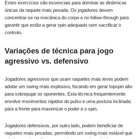
Estes exercícios são essenciais para dominar as dinâmicas
únicas da raquete mais pesada. Os jogadores devem
concentrar-se na mecânica do corpo e no follow-through para
garantir que estão a gerar spin adequado sem sacrificar o
controlo.
Variações de técnica para jogo
agressivo vs. defensivo
Jogadores agressivos que usam raquetes mais leves podem
adotar um swing mais explosivo, focando em gerar topspin alto
para sobrepujar os oponentes. Esta técnica frequentemente
envolve movimentos rápidos do pulso e uma postura inclinada
para a frente para maximizar o poder e o spin.
Jogadores defensivos, por outro lado, podem beneficiar de
raquetes mais pesadas, permitindo um swing mais estável que