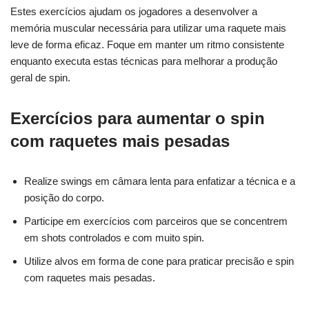
Estes exercícios ajudam os jogadores a desenvolver a
memória muscular necessária para utilizar uma raquete mais
leve de forma eficaz. Foque em manter um ritmo consistente
enquanto executa estas técnicas para melhorar a produção
geral de spin.
Exercícios para aumentar o spin
com raquetes mais pesadas
Realize swings em câmara lenta para enfatizar a técnica e a
posição do corpo.
Participe em exercícios com parceiros que se concentrem
em shots controlados e com muito spin.
Utilize alvos em forma de cone para praticar precisão e spin
com raquetes mais pesadas.