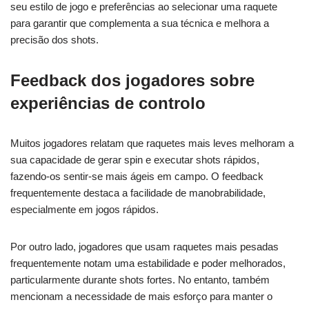
seu estilo de jogo e preferências ao selecionar uma raquete
para garantir que complementa a sua técnica e melhora a
precisão dos shots.
Feedback dos jogadores sobre
experiências de controlo
Muitos jogadores relatam que raquetes mais leves melhoram a
sua capacidade de gerar spin e executar shots rápidos,
fazendo-os sentir-se mais ágeis em campo. O feedback
frequentemente destaca a facilidade de manobrabilidade,
especialmente em jogos rápidos.
Por outro lado, jogadores que usam raquetes mais pesadas
frequentemente notam uma estabilidade e poder melhorados,
particularmente durante shots fortes. No entanto, também
mencionam a necessidade de mais esforço para manter o