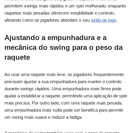
permitem swings mais rápidos e um spin melhorado, enquanto
raquetes mais pesadas oferecem estabilidade e controlo,
afetando como os jogadores abordam o seu
estilo de jogo
.
Ajustando a empunhadura e a
mecânica do swing para o peso da
raquete
Ao usar uma raquete mais leve, os jogadores frequentemente
precisam ajustar a sua empunhadura para manter o controlo
durante swings rápidos. Uma empunhadura mais firme pode
ajudar a estabilizar a raquete, permitindo uma aplicação de spin
mais precisa. Por outro lado, com uma raquete mais pesada,
uma empunhadura mais solta pode ser benéfica para permitir
um swing mais suave e reduzir a fadiga.