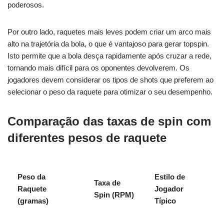
poderosos.
Por outro lado, raquetes mais leves podem criar um arco mais
alto na trajetória da bola, o que é vantajoso para gerar topspin.
Isto permite que a bola desça rapidamente após cruzar a rede,
tornando mais difícil para os oponentes devolverem. Os
jogadores devem considerar os tipos de shots que preferem ao
selecionar o peso da raquete para otimizar o seu desempenho.
Comparação das taxas de spin com
diferentes pesos de raquete
Peso da
Estilo de
Taxa de
Raquete
Jogador
Spin (RPM)
(gramas)
Típico