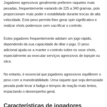
Jogadores agressivos geralmente preferem raquetes mais
pesadas, frequentemente variando de 225 a 340 gramas, pois
proporcionam mais poder e estabilidade durante trocas de alta
velocidade. Este peso permite-lhes gerar spin significativo e
realizar shots poderosos sem sacrificar o controlo.
Estes jogadores frequentemente adotam um jogo rápido,
dependendo da sua capacidade de ditar o jogo. O peso
adicional ajuda-os a manter o controlo sobre os seus shots,
especialmente ao executar serviços agressivos de topspin ou
slice.
No entanto, é essencial que jogadores agressivos equilibrem o
peso com a manobrabilidade. Uma raquete que seja demasiado
pesada pode levar à fadiga e tempos de reação mais lentos,
impactando o desempenho geral.
Características de jogadores