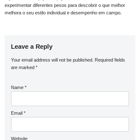
experimentar diferentes pesos para descobrir o que melhor
melhora o seu estilo individual e desempenho em campo.
Leave a Reply
Your email address will not be published.
Required fields
are marked
*
Name
*
Email
*
Website