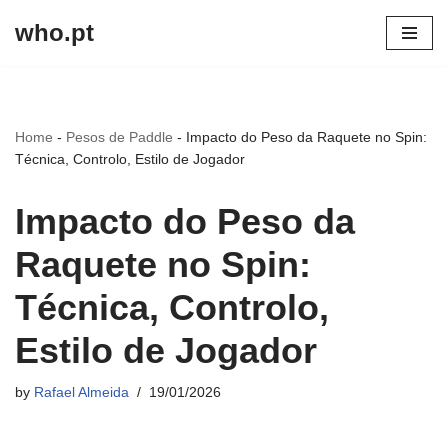
who.pt
Skip
to
content
Home
-
Pesos de Paddle
-
Impacto do Peso da Raquete no Spin:
Técnica, Controlo, Estilo de Jogador
Impacto do Peso da
Raquete no Spin:
Técnica, Controlo,
Estilo de Jogador
by
Rafael Almeida
19/01/2026